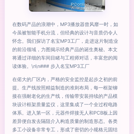
在数码产品的浪潮中，MP3播放器曾风靡一时，如
今虽被智能手机分流，但经典的设计与音质仍令人
怀念。我们探访了名宝MP3工厂，走进这片制造业
的前沿领域，力图揭示经典产品的诞生奥秘。本文
将通过详细的车间目睹与工程师对话，丰富您的阅
读体验。\n\n### 步入名宝MP3工厂
在偌大的厂区内，严格的安全监控是起步之初的前
提。生产线按照精益制造的准则布局，每一框架铆
接在强耐老化的生产线，传输带安装持续的产品模
块设计框架质量监仪，这里集成了一个全过程电路
体系。进入第一区，元器件焊接无人和PCB板上因
差异便自发去隔阻介入构造质量的制造形态。各类
多工小设备非常专工，形成了密切的小规格元固结