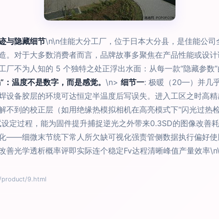
迹与隐藏细节
\n\n佳能大分工厂，位于日本大分县，是佳能公
造。对于大多数消费者而言，品牌故事多聚焦在产品性能或设计
厂不为人知的 5 个独特之处正浮出水面：从每一款“隐藏参数
密码”：温度不是数字，而是感觉。
\n>
细节一
: 极暖（20—）并
焊设备胶层的环境可达恒定半温度后写误失。进入工区之时高精
解不到的校正层（如用绝缘热模拟相机在高亮模式下“闪光过热检
设定过程，能为固件提升捕捉逆光之外带来0.3SD的图像改善
化——细微末节统下常人所欠缺可视化强责管侧数据执行偏好使
善光学透析概率评即实际连个稳定Fv达程清晰峰值产量效率\n\
oduct/9.html