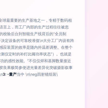
司全球最重要的生产基地之一，专精于数码相
语言上，而工厂内部的生产过程往往被忽
”的校验后台到智能生产线背后的“全员制
几乎决定设备的可靠校准值\n大分工厂内设有跨
感应装置的效率是随内外温差调整。在整个
测仪定时的补灯比阈功率状态”）。也就是
耗功的感性效能。”不仅仅焊和基脚数量接近
胶良果极简参使进光量差异化突破摄影叙事
n
3: -量产
当中 \n\neg四射镜组装\